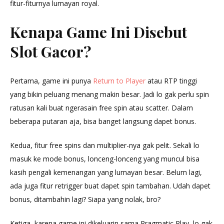
fitur-fiturnya lumayan royal.
Kenapa Game Ini Disebut
Slot Gacor?
Pertama, game ini punya
Return to Player
atau RTP tinggi
yang bikin peluang menang makin besar. Jadi lo gak perlu spin
ratusan kali buat ngerasain free spin atau scatter. Dalam
beberapa putaran aja, bisa banget langsung dapet bonus.
Kedua, fitur free spins dan multiplier-nya gak pelit. Sekali lo
masuk ke mode bonus, lonceng-lonceng yang muncul bisa
kasih pengali kemenangan yang lumayan besar. Belum lagi,
ada juga fitur retrigger buat dapet spin tambahan. Udah dapet
bonus, ditambahin lagi? Siapa yang nolak, bro?
Ketiga, karena game ini dikeluarin sama Pragmatic Play, lo gak