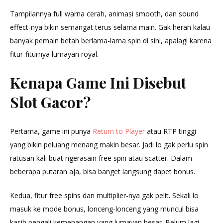
Tampilannya full warna cerah, animasi smooth, dan sound
effect-nya bikin semangat terus selama main. Gak heran kalau
banyak pemain betah berlama-lama spin di sini, apalagi karena
fitur-fiturnya lumayan royal.
Kenapa Game Ini Disebut
Slot Gacor?
Pertama, game ini punya
Return to Player
atau RTP tinggi
yang bikin peluang menang makin besar. Jadi lo gak perlu spin
ratusan kali buat ngerasain free spin atau scatter. Dalam
beberapa putaran aja, bisa banget langsung dapet bonus.
Kedua, fitur free spins dan multiplier-nya gak pelit. Sekali lo
masuk ke mode bonus, lonceng-lonceng yang muncul bisa
kasih pengali kemenangan yang lumayan besar. Belum lagi,