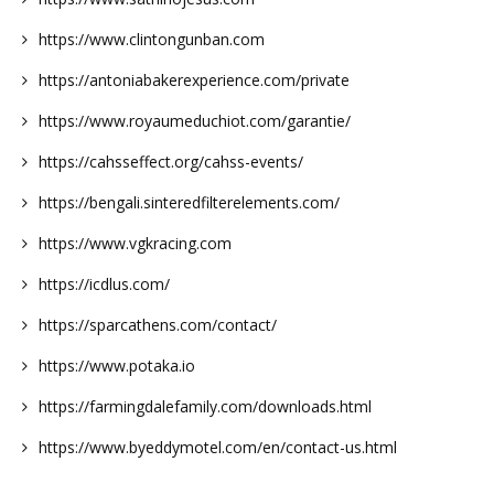
https://www.clintongunban.com
https://antoniabakerexperience.com/private
https://www.royaumeduchiot.com/garantie/
https://cahsseffect.org/cahss-events/
https://bengali.sinteredfilterelements.com/
https://www.vgkracing.com
https://icdlus.com/
https://sparcathens.com/contact/
https://www.potaka.io
https://farmingdalefamily.com/downloads.html
https://www.byeddymotel.com/en/contact-us.html