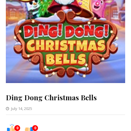
Ding Dong Christmas Bells
July 14, 2025
0
0