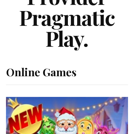
Pragmatic
Play.
Online Games