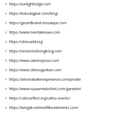
https://sunlightlodge.com
https://kokodagear.com/blog/
https://gerardbrand-mosaique.com
https://www.riverdaleiowa.com
https://ohiosadd.org
https://serverslothongkong.com
https://www.satninojesus.com
https://www.clintongunban.com
https://antoniabakerexperience.com/private
https://www.royaumeduchiot.com/garantie/
https://cahsseffect.org/cahss-events/
https://bengali.sinteredfilterelements.com/