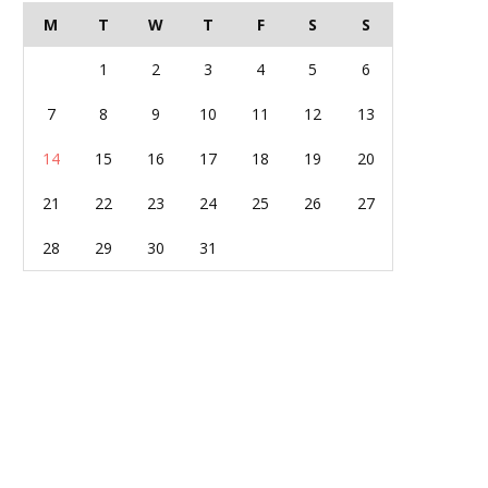
M
T
W
T
F
S
S
1
2
3
4
5
6
7
8
9
10
11
12
13
14
15
16
17
18
19
20
21
22
23
24
25
26
27
28
29
30
31