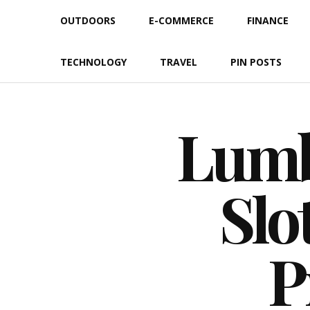
Skip
OUTDOORS
E-COMMERCE
FINANCE
to
content
TECHNOLOGY
TRAVEL
PIN POSTS
Lumba
Slo
P