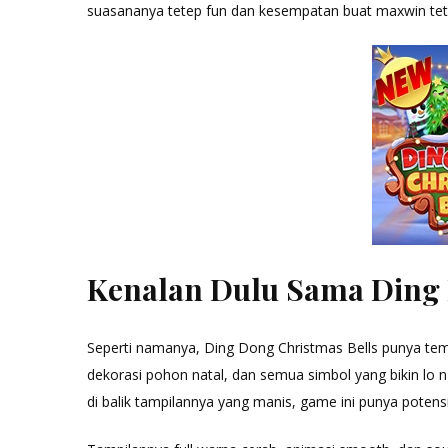
suasananya tetep fun dan kesempatan buat maxwin teta
Kenalan Dulu Sama Ding 
Seperti namanya, Ding Dong Christmas Bells punya tema
dekorasi pohon natal, dan semua simbol yang bikin lo ng
di balik tampilannya yang manis, game ini punya potens