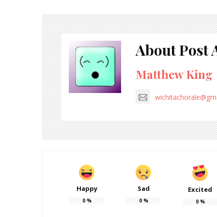
About Post 
Matthew King
wichitachorale@gm
Happy
Sad
Excited
0
%
0
%
0
%