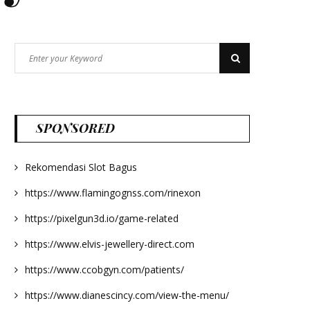
Search
Search
for:
SPONSORED
Rekomendasi Slot Bagus
https://www.flamingognss.com/rinexon
https://pixelgun3d.io/game-related
https://www.elvis-jewellery-direct.com
https://www.ccobgyn.com/patients/
https://www.dianescincy.com/view-the-menu/