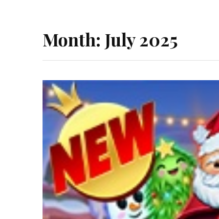
Month:
July 2025